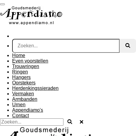
Ga
direct
naar
de
hoofdinhoud
Home
Even voorstellen
Trouwringen
Ringen
Hangers
Oorstekers
Herdenkingssieraden
Vermaken
Armbanden
Urnen
Appendiamo's
Contact